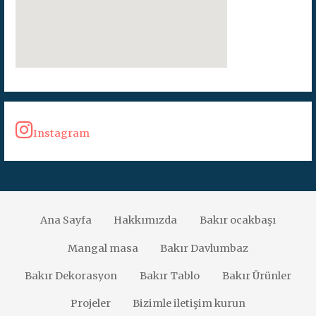
Instagram
Ana Sayfa
Hakkımızda
Bakır ocakbaşı
Mangal masa
Bakır Davlumbaz
Bakır Dekorasyon
Bakır Tablo
Bakır Ürünler
Projeler
Bizimle iletişim kurun