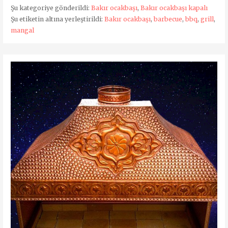
Şu kategoriye gönderildi:
Bakır ocakbaşı
,
Bakır ocakbaşı kapalı
Şu etiketin altına yerleştirildi:
Bakır ocakbaşı
,
barbecue
,
bbq
,
grill
,
mangal