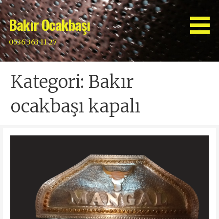
İçeriğe
atla
Bakır Ocakbaşı
0536 363 11 27
Kategori: Bakır
ocakbaşı kapalı