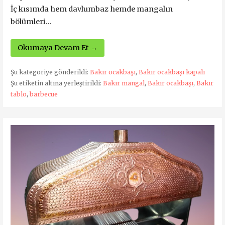
İç kısımda hem davlumbaz hemde mangalın
bölümleri…
Okumaya Devam Et →
Şu kategoriye gönderildi:
Bakır ocakbaşı
,
Bakır ocakbaşı kapalı
Şu etiketin altına yerleştirildi:
Bakır mangal
,
Bakır ocakbaşı
,
Bakır
tablo
,
barbecue