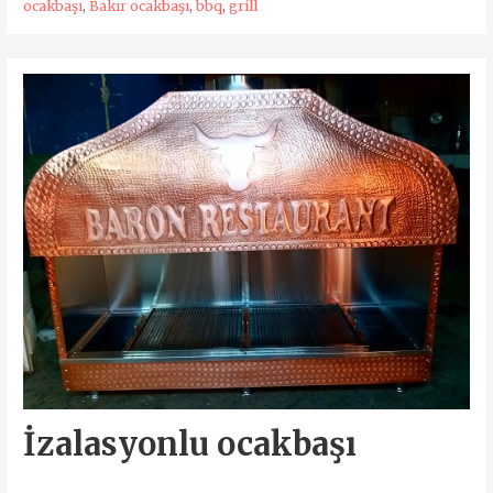
ocakbaşı
,
Bakır ocakbaşı
,
bbq
,
grill
İzalasyonlu ocakbaşı