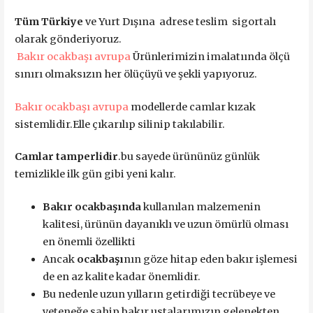
Tüm Türkiye
ve Yurt Dışına adrese teslim sigortalı
olarak gönderiyoruz.
Bakır ocakbaşı avrupa
Ürünlerimizin imalatıında ölçü
sınırı olmaksızın her ölüçüyü ve şekli yapıyoruz.
Bakır ocakbaşı avrupa
modellerde camlar kızak
sistemlidir.Elle çıkarılıp silinip takılabilir.
Camlar tamperlidir
.bu sayede ürününüz günlük
temizlikle ilk gün gibi yeni kalır.
Bakır ocakbaşında
kullanılan malzemenin
kalitesi, ürünün dayanıklı ve uzun ömürlü olması
en önemli özellikti
Ancak
ocakbaşı
nın göze hitap eden bakır işlemesi
de en az kalite kadar önemlidir.
Bu nedenle uzun yılların getirdiği tecrübeye ve
yeteneğe sahip bakır ustalarımızın gelenekten