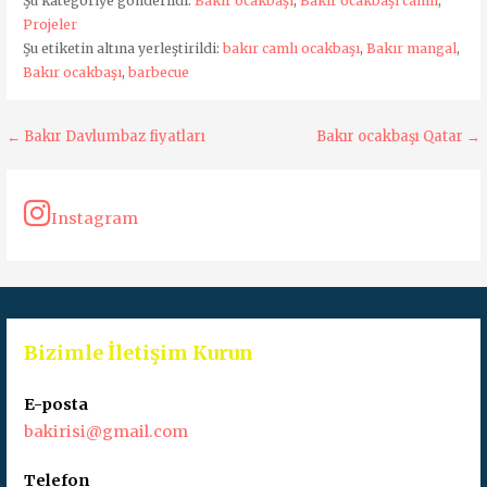
Şu kategoriye gönderildi:
Bakır ocakbaşı
,
Bakır ocakbaşı camlı
,
Projeler
Şu etiketin altına yerleştirildi:
bakır camlı ocakbaşı
,
Bakır mangal
,
Bakır ocakbaşı
,
barbecue
Yazı
← Bakır Davlumbaz fiyatları
Bakır ocakbaşı Qatar →
dolaşımı
Instagram
Bizimle İletişim Kurun
E-posta
bakirisi@gmail.com
Telefon