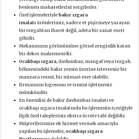
beslenen maharetlerini sergilerler.
Özel işlemeleriyle
bakır ızgara
imalatı
ürünlerimiz, sadece et pişirmeye yarayan
bir tezgahtan ibaret değil, adeta bir sanat eseri
gibidir.
Mekanınızın görünümüne görsel zenginlik katan
bir dekor malzemesidir.
Ocakbaşı ızgara
, davlumbaz, mangal veya tezgah
bölmesindeki bakır zemin üzerine isterseniz bir
manzara resmi, bir mimari eser olabilir.
firmanızın logosunu ve ismini işletmeniz
mümkündür.
En önemlisi de bakır davlumbaz imalatı ve
ocakbaşı ızgara imalatında bu işlemenin içeriğiyle
ilgili özel talepleriniz ekstra ücrete tabi değildir.
Müşterilerimize ek hizmet vermek amacıyla
yapılan bu işlemeler,
ocakbaşı ızgara
fiyatları
mıza dahildir.