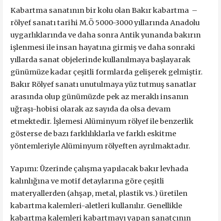
Kabartma sanatının bir kolu olan Bakır kabartma –
rölyef sanatı tarihi M.Ö 5000-3000 yıllarında Anadolu
uygarlıklarında ve daha sonra Antik yunanda bakırın
işlenmesi ile insan hayatına girmiş ve daha sonraki
yıllarda sanat objelerinde kullanılmaya başlayarak
günümüze kadar çeşitli formlarda gelişerek gelmiştir.
Bakır Rölyef sanatı unutulmaya yüz tutmuş sanatlar
arasında olup günümüzde pek az meraklı insanın
uğraşı-hobisi olarak az sayıda da olsa devam
etmektedir. İşlemesi Alüminyum rölyef ile benzerlik
gösterse de bazı farklılıklarla ve farklı eskitme
yöntemleriyle Alüminyum rölyeften ayrılmaktadır.
Yapımı: Üzerinde çalışma yapılacak bakır levhada
kalınlığına ve motif detaylarına göre çeşitli
materyallerden (ahşap, metal, plastik vs.) üretilen
kabartma kalemleri-aletleri kullanılır. Genellikle
kabartma kalemleri kabartmayı yapan sanatçının