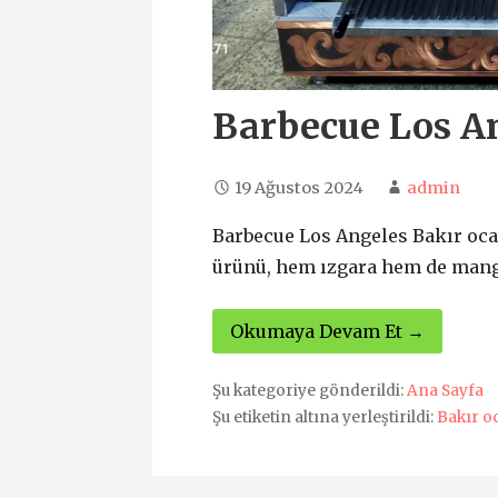
Barbecue Los A
19 Ağustos 2024
admin
Barbecue Los Angeles Bakır oca
ürünü, hem ızgara hem de manga
Okumaya Devam Et →
Şu kategoriye gönderildi:
Ana Sayfa
Şu etiketin altına yerleştirildi:
Bakır o