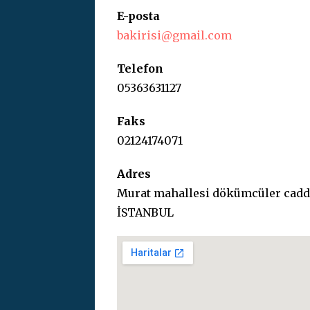
E-posta
bakirisi@gmail.com
Telefon
05363631127
Faks
02124174071
Adres
Murat mahallesi dökümcüler cadd
İSTANBUL