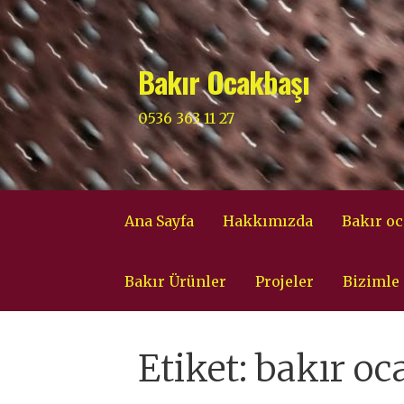
İçeriğe
atla
Bakır Ocakbaşı
0536 363 11 27
Ana Sayfa
Hakkımızda
Bakır oc
Bakır Ürünler
Projeler
Bizimle 
Etiket: bakır oc