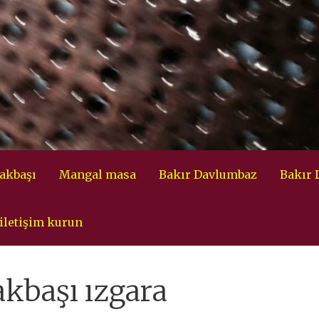
akbaşı
Mangal masa
Bakır Davlumbaz
Bakır
iletişim kurun
akbaşı ızgara