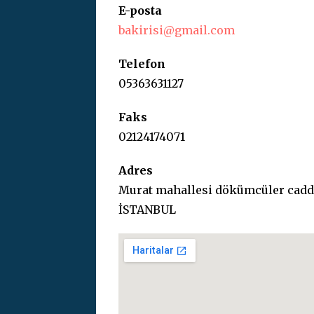
E-posta
bakirisi@gmail.com
Telefon
05363631127
Faks
02124174071
Adres
Murat mahallesi dökümcüler cadd
İSTANBUL