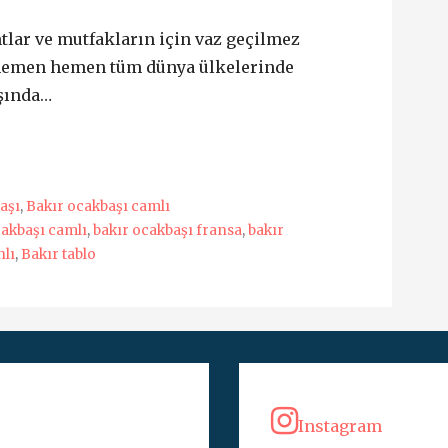
tlar ve mutfakların için vaz geçilmez
 hemen hemen tüm dünya ülkelerinde
aşında…
aşı
,
Bakır ocakbaşı camlı
cakbaşı camlı
,
bakır ocakbaşı fransa
,
bakır
hlı
,
Bakır tablo
Instagram