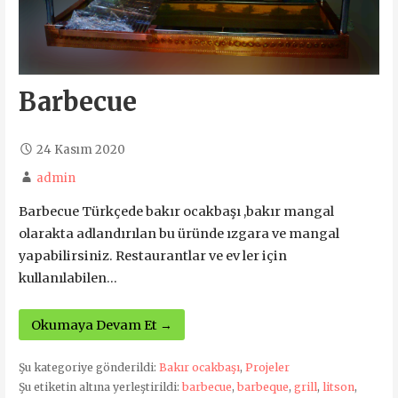
Barbecue
24 Kasım 2020
admin
Barbecue Türkçede bakır ocakbaşı ,bakır mangal
olarakta adlandırılan bu üründe ızgara ve mangal
yapabilirsiniz. Restaurantlar ve ev ler için
kullanılabilen…
Okumaya Devam Et →
Şu kategoriye gönderildi:
Bakır ocakbaşı
,
Projeler
Şu etiketin altına yerleştirildi:
barbecue
,
barbeque
,
grill
,
litson
,