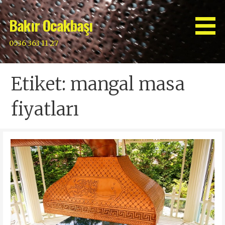
İçeriğe
atla
Bakır Ocakbaşı
0536 363 11 27
Etiket: mangal masa
fiyatları