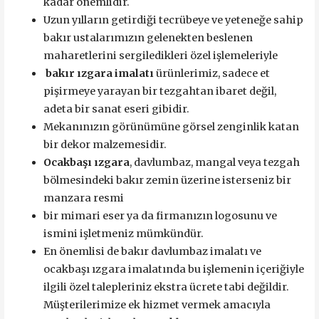
kadar önemlidir.
Uzun yılların getirdiği tecrübeye ve yeteneğe sahip
bakır ustalarımızın gelenekten beslenen
maharetlerini sergiledikleri özel işlemeleriyle
bakır ızgara imalatı
ürünlerimiz, sadece et
pişirmeye yarayan bir tezgahtan ibaret değil,
adeta bir sanat eseri gibidir.
Mekanınızın görünümüne görsel zenginlik katan
bir dekor malzemesidir.
Ocakbaşı ızgara
, davlumbaz, mangal veya tezgah
bölmesindeki bakır zemin üzerine isterseniz bir
manzara resmi
bir mimari eser ya da firmanızın logosunu ve
ismini işletmeniz mümkündür.
En önemlisi de bakır davlumbaz imalatı ve
ocakbaşı ızgara imalatında bu işlemenin içeriğiyle
ilgili özel talepleriniz ekstra ücrete tabi değildir.
Müşterilerimize ek hizmet vermek amacıyla