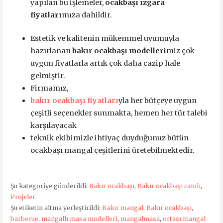
yapılan bu işlemeler,
ocakbaşı ızgara
fiyatları
mıza dahildir.
Estetik ve kalitenin mükemmel uyumuyla
hazırlanan
bakır ocakbaşı modelleri
miz çok
uygun fiyatlarla artık çok daha cazip hale
gelmiştir.
Firmamız,
bakır ocakbaşı fiyatları
yla her bütçeye uygun
çeşitli seçenekler sunmakta, hemen her tür talebi
karşılayacak
teknik ekibimizle ihtiyaç duyduğunuz bütün
ocakbaşı mangal çeşitlerini üretebilmektedir.
Şu kategoriye gönderildi:
Bakır ocakbaşı
,
Bakır ocakbaşı camlı
,
Projeler
Şu etiketin altına yerleştirildi:
Bakır mangal
,
Bakır ocakbaşı
,
barbecue
,
mangallı masa modelleri
,
mangalmasa
,
ortası mangal