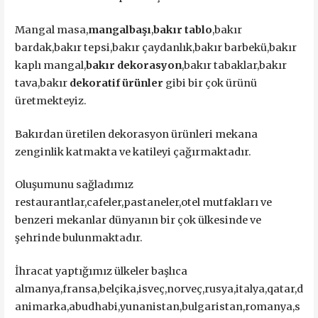
Mangal masa,
mangalbaşı
,
bakır tablo
,bakır
bardak,bakır tepsi,bakır çaydanlık,bakır barbekü,bakır
kaplı mangal,
bakır dekorasyon
,bakır tabaklar,bakır
tava,bakır
dekoratif ürünler
gibi bir çok ürünü
üretmekteyiz.
Bakırdan üretilen dekorasyon ürünleri mekana
zenginlik katmakta ve katileyi çağırmaktadır.
Oluşumunu sağladımız
restaurantlar,cafeler,pastaneler,otel mutfakları ve
benzeri mekanlar dünyanın bir çok ülkesinde ve
şehrinde bulunmaktadır.
İhracat yaptığımız ülkeler başlıca
almanya,fransa,belçika,isveç,norveç,rusya,italya,qatar,d
animarka,abudhabi,yunanistan,bulgaristan,romanya,s