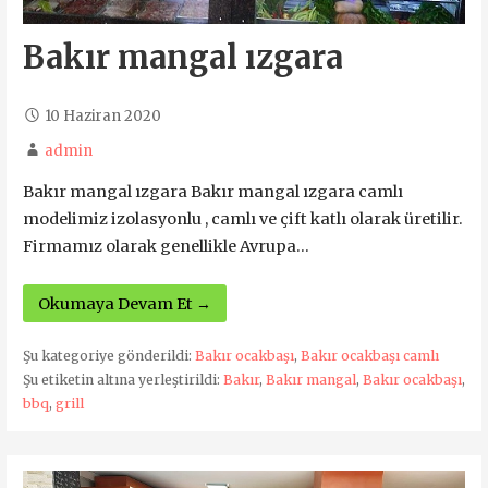
Bakır mangal ızgara
10 Haziran 2020
admin
Bakır mangal ızgara Bakır mangal ızgara camlı
modelimiz izolasyonlu , camlı ve çift katlı olarak üretilir.
Firmamız olarak genellikle Avrupa…
Okumaya Devam Et →
Şu kategoriye gönderildi:
Bakır ocakbaşı
,
Bakır ocakbaşı camlı
Şu etiketin altına yerleştirildi:
Bakır
,
Bakır mangal
,
Bakır ocakbaşı
,
bbq
,
grill