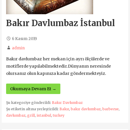
Bakır Davlumbaz İstanbul
6 Kasım 2019
admin
Bakır davlumbaz her mekan için ayrı ölçülerde ve
motiflerde yapılabilmektedir.Dünyanın neresinde
olursanız olun kapınıza kadar göndermekteyiz.
Okumaya Devam Et →
Şu kategoriye gönderildi:
Bakır Davlumbaz
Şu etiketin altına yerleştirildi:
Bakır
,
bakır davlumbaz
,
barbecue
,
davlumbaz
,
grill
,
istanbul
,
turkey